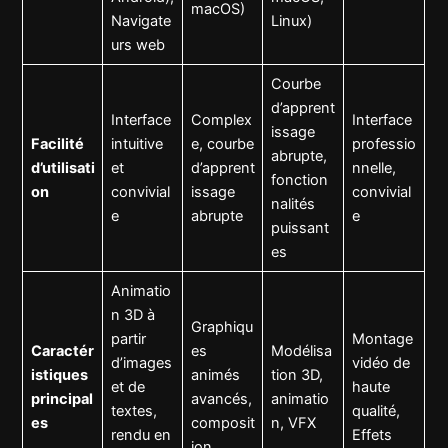
macOS)
Navigate
Linux)
urs web
Courbe
d’apprent
Interface
Complex
Interface
issage
Facilité
intuitive
e, courbe
professio
abrupte,
d’utilisati
et
d’apprent
nnelle,
fonction
on
convivial
issage
convivial
nalités
e
abrupte
e
puissant
es
Animatio
n 3D à
Graphiqu
partir
Montage
Caractér
es
Modélisa
d’images
vidéo de
istiques
animés
tion 3D,
et de
haute
principal
avancés,
animatio
textes,
qualité,
es
composit
n, VFX
rendu en
Effets
ion