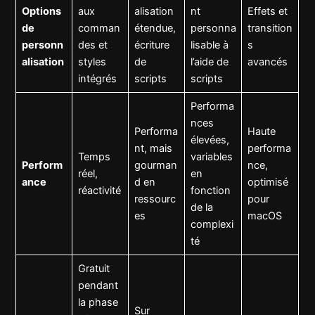
Options
aux
alisation
nt
Effets et
de
comman
étendue,
personna
transition
personn
des et
écriture
lisable à
s
alisation
styles
de
l’aide de
avancés
intégrés
scripts
scripts
Performa
nces
Performa
Haute
élevées,
nt, mais
performa
Temps
variables
Perform
gourman
nce,
réel,
en
ance
d en
optimisé
réactivité
fonction
ressourc
pour
de la
es
macOS
complexi
té
Gratuit
pendant
la phase
Sur