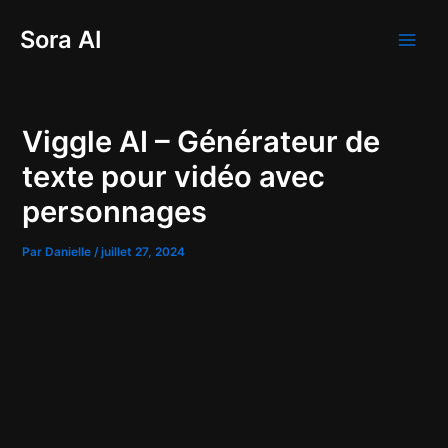
Aller
Main
Sora AI
au
Men
contenu
Viggle AI – Générateur de
texte pour vidéo avec
personnages
Par
Danielle
/
juillet 27, 2024