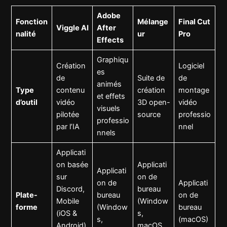
Adobe
Fonction
Mélange
Final Cut
Viggle AI
After
nalité
ur
Pro
Effects
Graphiqu
Création
Logiciel
es
de
Suite de
de
animés
Type
contenu
création
montage
et effets
d’outil
vidéo
3D open-
vidéo
visuels
pilotée
source
professio
professio
par l’IA
nnel
nnels
Applicati
on basée
Applicati
Applicati
sur
on de
on de
Applicati
Discord,
bureau
Plate-
bureau
on de
Mobile
(Window
forme
(Window
bureau
(iOS &
s,
s,
(macOS)
Android),
macOS,