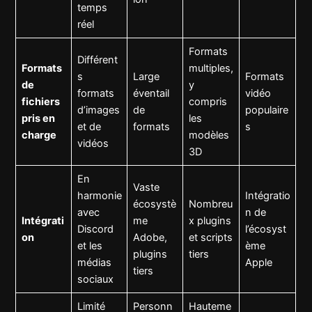
temps
réel
Formats
Différent
Formats
multiples,
s
Large
Formats
de
y
formats
éventail
vidéo
fichiers
compris
d’images
de
populaire
pris en
les
et de
formats
s
charge
modèles
vidéos
3D
En
Vaste
harmonie
Intégratio
écosystè
Nombreu
avec
n de
Intégrati
me
x plugins
Discord
l’écosyst
on
Adobe,
et scripts
et les
ème
plugins
tiers
médias
Apple
tiers
sociaux
Limité
Personn
Hauteme